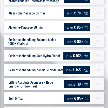
professioneller Unterwassermassage
€ 78,-
Klassische Massage 50 min
50 Min.
€ 85,-
Alpienne-Massage 50 min
50 Min.
Gesichtsbehandlung Balance Alpine
€ 90,-
50 Min.
1000+ Vitalkraft
€ 102,-
Gesichtsbehandlung Soin Hydra Global
75 Min.
€ 145,-
Gesichtsbehandlung Mosaique Modelante
90 Min.
Lifting Absolute Jeunesse – Neue
€ 110,-
75 Min.
Energie für Ihre Haut
€ 94,-
Soin D-Tox
50 Min.