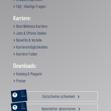
FAQ - Häufige Fragen
Karriere:
Best Wellness Karriere
Jobs & Offene Stellen
Benefits & Vorteile
Karrieremöglichkeiten
Karriere Folder
Downloads:
Katalog & Magazin
Presse
RELAX &
BEAUTY
AKTIV
Gutscheine schenken
GENUSS
FAMILIE
GUTSCHEIN
RELAX &
BEAUTY
AKTIV
Newsletter abonnieren
GENUSS
FAMILIE
GUTSCHEIN