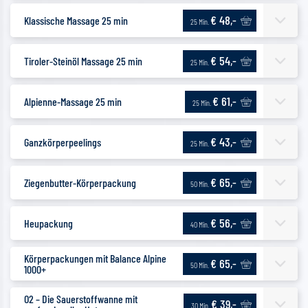
€ 48,-
Klassische Massage 25 min
25 Min.
€ 54,-
Tiroler-Steinöl Massage 25 min
25 Min.
€ 61,-
Alpienne-Massage 25 min
25 Min.
€ 43,-
Ganzkörperpeelings
25 Min.
€ 65,-
Ziegenbutter-Körperpackung
50 Min.
€ 56,-
Heupackung
40 Min.
Körperpackungen mit Balance Alpine
€ 65,-
50 Min.
1000+
O2 – Die Sauerstoffwanne mit
€ 39,-
30 Min.