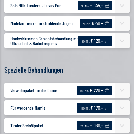
€ 145,-
Soin Mille Lumiere – Luxus Pur
90 Min.
€ 40,-
Modelant Yeux - für strahlende Augen
30 Min.
Hochwirksamen Gesichtsbehandlung mit
€ 120,-
80 Min.
Ultraschall & Radiofrequenz
Spezielle Behandlungen
€ 220,-
Verwöhnpaket für die Dame
180 Min.
€ 170,-
Für werdende Mamis
150 Min.
€ 160,-
Tiroler Steinölpaket
120 Min.