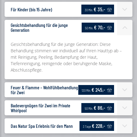
€ 35,-
Für Kinder (bis 15 Jahre)
30 Min.
Gesichtsbehandlung für die junge
€ 70,-
50 Min.
Generation
Gesichtsbehandlung für die junge Generation: Diese
Behandlung stimmen wir individuell auf Ihren Hauttyp ab –
mit Reinigung, Peeling, Bedampfung der Haut,
Tiefenreinigung, reinigende oder beruhigende Maske,
Abschlusspflege.
Feuer & Flamme – Wohlfühlbehandlung
€ 245,-
120 Min.
für Zwei
Badevergnügen für Zwei im Private
€ 86,-
50 Min.
Whirlpool
€ 228,-
Das Natur Spa Erlebnis für den Mann
3 Tage