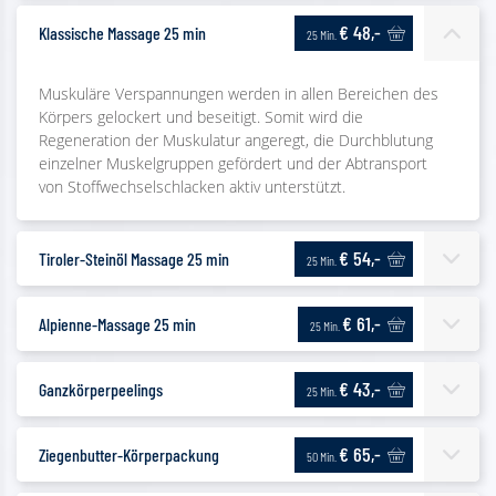
€ 48,-
Klassische Massage 25 min
25 Min.
Muskuläre Verspannungen werden in allen Bereichen des
Körpers gelockert und beseitigt. Somit wird die
Regeneration der Muskulatur angeregt, die Durchblutung
einzelner Muskelgruppen gefördert und der Abtransport
von Stoffwechselschlacken aktiv unterstützt.
€ 54,-
Tiroler-Steinöl Massage 25 min
25 Min.
€ 61,-
Alpienne-Massage 25 min
25 Min.
€ 43,-
Ganzkörperpeelings
25 Min.
€ 65,-
Ziegenbutter-Körperpackung
50 Min.