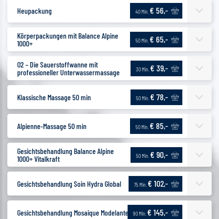
€ 56,-
Heupackung
40 Min.
Körperpackungen mit Balance Alpine
€ 65,-
50 Min.
1000+
O2 – Die Sauerstoffwanne mit
€ 39,-
30 Min.
professioneller Unterwassermassage
€ 78,-
Klassische Massage 50 min
50 Min.
€ 85,-
Alpienne-Massage 50 min
50 Min.
Gesichtsbehandlung Balance Alpine
€ 90,-
50 Min.
1000+ Vitalkraft
€ 102,-
Gesichtsbehandlung Soin Hydra Global
75 Min.
€ 145,-
Gesichtsbehandlung Mosaique Modelante
90 Min.