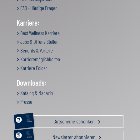
FAQ - Häufige Fragen
Karriere:
Best Wellness Karriere
Jobs & Offene Stellen
Benefits & Vorteile
Karrieremöglichkeiten
Karriere Folder
Downloads:
Katalog & Magazin
Presse
RELAX &
BEAUTY
AKTIV
Gutscheine schenken
GENUSS
FAMILIE
GUTSCHEIN
RELAX &
BEAUTY
AKTIV
Newsletter abonnieren
GENUSS
FAMILIE
GUTSCHEIN