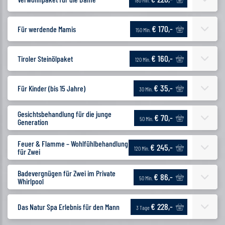
180 Min.
€ 170,-
Für werdende Mamis
150 Min.
€ 160,-
Tiroler Steinölpaket
120 Min.
€ 35,-
Für Kinder (bis 15 Jahre)
30 Min.
Gesichtsbehandlung für die junge
€ 70,-
50 Min.
Generation
Feuer & Flamme – Wohlfühlbehandlung
€ 245,-
120 Min.
für Zwei
Badevergnügen für Zwei im Private
€ 86,-
50 Min.
Whirlpool
€ 228,-
Das Natur Spa Erlebnis für den Mann
3 Tage