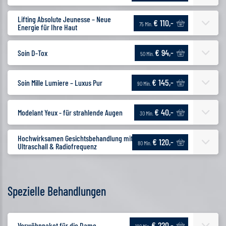
Lifting Absolute Jeunesse – Neue
€ 110,-
75 Min.
Energie für Ihre Haut
€ 94,-
Soin D-Tox
50 Min.
€ 145,-
Soin Mille Lumiere – Luxus Pur
90 Min.
€ 40,-
Modelant Yeux - für strahlende Augen
30 Min.
Hochwirksamen Gesichtsbehandlung mit
€ 120,-
80 Min.
Ultraschall & Radiofrequenz
Spezielle Behandlungen
€ 220,-
Verwöhnpaket für die Dame