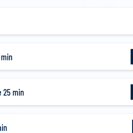
 min
e 25 min
min