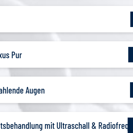
xus Pur
rahlende Augen
sbehandlung mit Ultraschall & Radiofreq