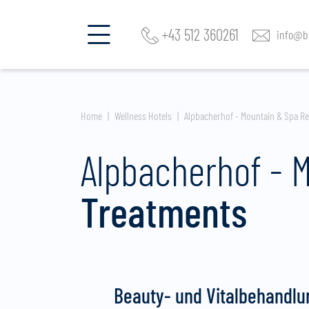
+43 512 360261
info@be
Home
Wellness Hotels
Alpbacherhof - Mountain & Spa Re
Alpbacherhof - 
Treatments
Beauty- und Vitalbehandl