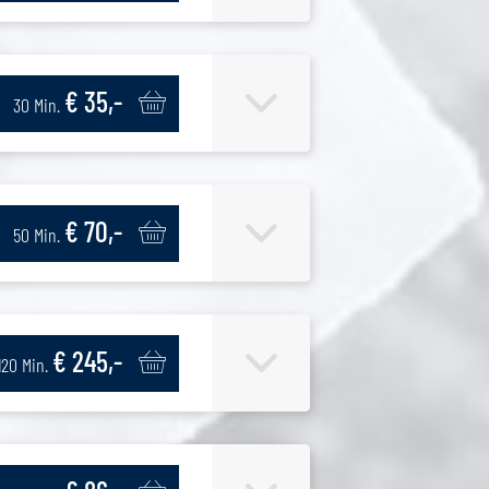
€ 35,-
30 Min.
€ 70,-
50 Min.
€ 245,-
120 Min.