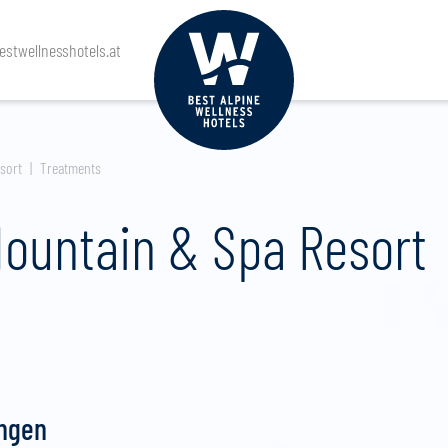
stwellnesshotels.at
sort
Treatments
Mountain & Spa Resort
ungen