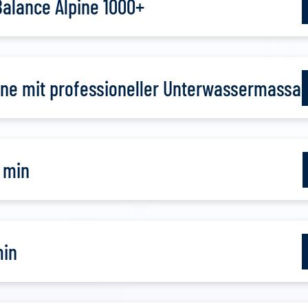
alance Alpine 1000+
nne mit professioneller Unterwassermassa
 min
min