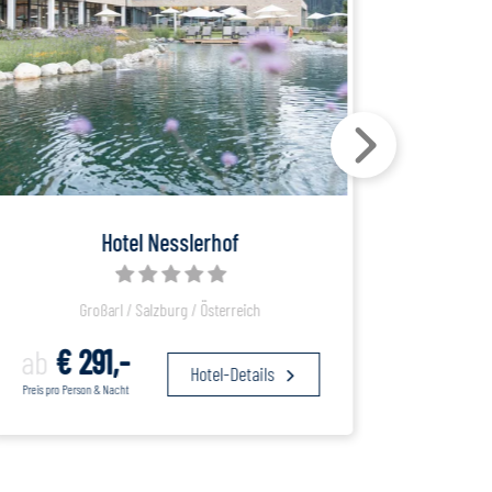
Hotel Nesslerhof
Großarl / Salzburg / Österreich
ab
€ 291,-
ab
€
Hotel-Details
Preis pro Person & Nacht
Preis pro 