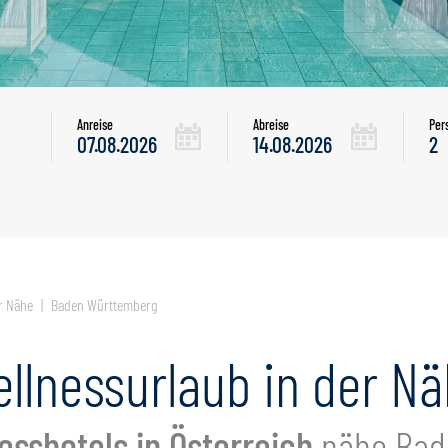
Anreise
Abreise
Per
er Nähe
Baden Württemberg
llnessurlaub in der N
esshotels in Österreich
nähe Bad