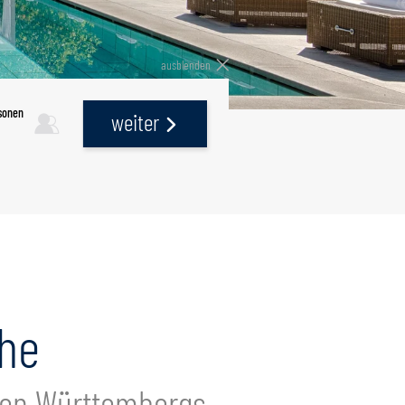
ausblenden
sonen
weiter
ähe
en Württembergs