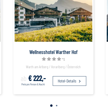
Wellnesshotel Warther Hof
*S
Warth am Arlberg / Vorarlberg / Österreich
ab
€ 222,-
Hotel-Details
Preis pro Person & Nacht