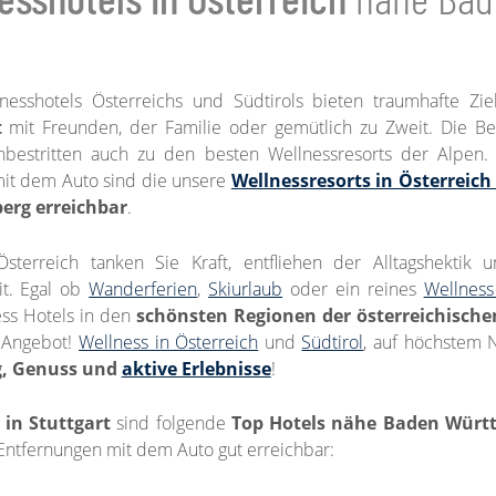
nesshotels Österreichs und Südtirols bieten traumhafte Zi
t
mit Freunden, der Familie oder gemütlich zu Zweit. Die Be
bestritten auch zu den besten Wellnessresorts der Alpen.
mit dem Auto sind die unsere
Wellnessresorts in Österreich
rg erreichbar
.
sterreich tanken Sie Kraft, entfliehen der Alltagshektik
it. Egal ob
Wanderferien
,
Skiurlaub
oder ein reines
Wellnes
ess Hotels in den
schönsten Regionen der österreichische
e Angebot!
Wellness in Österreich
und
Südtirol
, auf höchstem 
g, Genuss und
aktive Erlebnisse
!
in Stuttgart
sind folgende
Top Hotels nähe Baden Wür
ntfernungen mit dem Auto gut erreichbar: