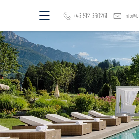
+43 512 360261
info@be