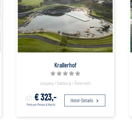
Krallerhof
Leogang / Salzburg / Österreich
ab
€ 323,-
Hotel-Details
Preis pro Person & Nacht