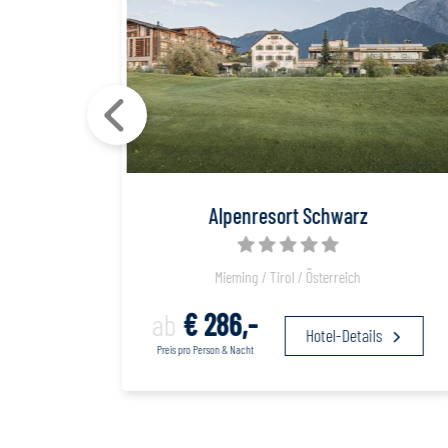
Alpenresort Schwarz
Mieming / Tirol / Österreich
ab
€ 286,-
s
Hotel-Details
Preis pro Person & Nacht