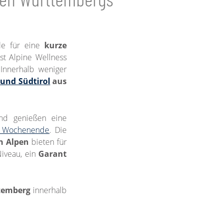
ele für eine
kurze
st Alpine Wellness
 Innerhalb weniger
 und Südtirol
aus
 und genießen eine
s Wochenende
. Die
n Alpen
bieten für
Niveau, ein
Garant
ttemberg
innerhalb