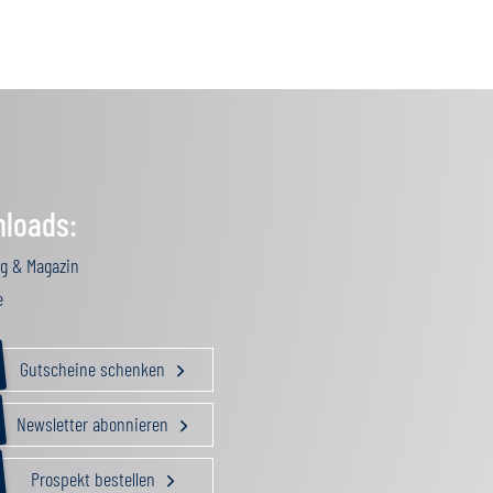
loads:
g & Magazin
e
Gutscheine schenken
Newsletter abonnieren
Prospekt bestellen