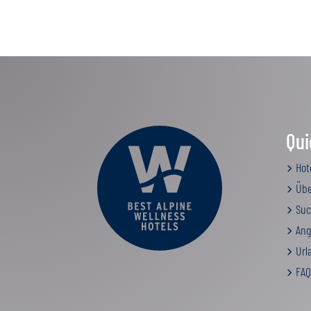
Qui
Hot
Übe
Suc
Ang
Urla
FAQ