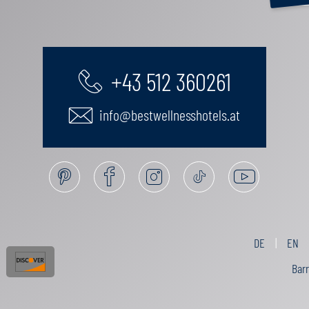
+43 512 360261
info@bestwellnesshotels.at
DE
EN
Barr