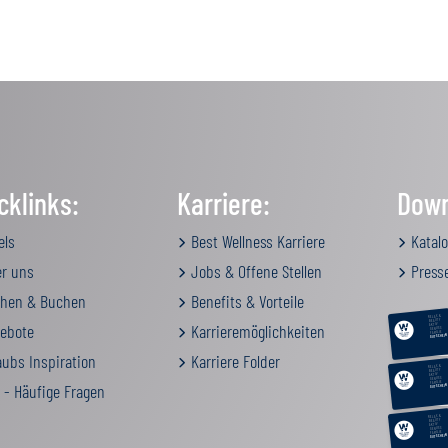
cklinks:
Karriere:
Down
els
Best Wellness Karriere
Katalo
r uns
Jobs & Offene Stellen
Press
hen & Buchen
Benefits & Vorteile
RELAX &
BEAUTY
ebote
Karrieremöglichkeiten
AKTIV
GENUSS
FAMILIE
GUTSCHEIN
ubs Inspiration
Karriere Folder
RELAX &
BEAUTY
AKTIV
GENUSS
FAMILIE
 - Häufige Fragen
GUTSCHEIN
RELAX &
BEAUTY
AKTIV
GENUSS
FAMILIE
GUTSCHEIN