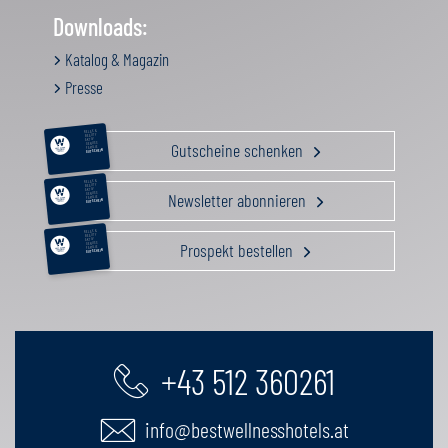
Downloads:
Katalog & Magazin
Presse
RELAX &
BEAUTY
AKTIV
Gutscheine schenken
GENUSS
FAMILIE
GUTSCHEIN
RELAX &
BEAUTY
AKTIV
Newsletter abonnieren
GENUSS
FAMILIE
GUTSCHEIN
RELAX &
BEAUTY
AKTIV
Prospekt bestellen
GENUSS
FAMILIE
GUTSCHEIN
+43 512 360261
info@bestwellnesshotels.at