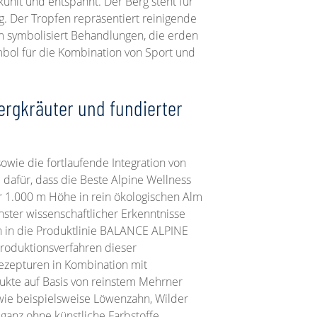
ühlt und entspannt. Der Berg steht für
. Der Tropfen repräsentiert reinigende
symbolisiert Behandlungen, die erden
mbol für die Kombination von Sport und
ergkräuter und fundierter
owie die fortlaufende Integration von
afür, dass die Beste Alpine Wellness
er 1.000 m Höhe in rein ökologischen Alm
ster wissenschaftlicher Erkenntnisse
n in die Produktlinie BALANCE ALPINE
Produktionsverfahren dieser
ezepturen in Kombination mit
ukte auf Basis von reinstem Mehrner
ie beispielsweise Löwenzahn, Wilder
anz ohne künstliche Farbstoffe,