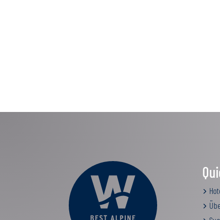
Qui
Hot
Übe