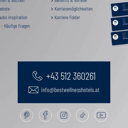
hen & Buchen
Benefits & Vorteile
RELAX &
BEAUTY
ebote
Karrieremöglichkeiten
AKTIV
GENUSS
FAMILIE
GUTSCHEIN
ubs Inspiration
Karriere Folder
RELAX &
BEAUTY
AKTIV
GENUSS
FAMILIE
 - Häufige Fragen
GUTSCHEIN
RELAX &
BEAUTY
AKTIV
GENUSS
FAMILIE
GUTSCHEIN
+43 512 360261
info@bestwellnesshotels.at