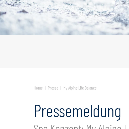
Jetzt
anfragen
Fragen Sie mehrere Hotels an!
Home
Presse
My Alpine Life Balance
Pressemeldung
Spa Konzept: My Alpine L