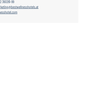
12 360261-99
keting@bestwellnesshotels.at
esshotel.com