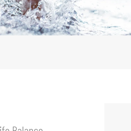
Anreise
Abreise
Per
ife Balance