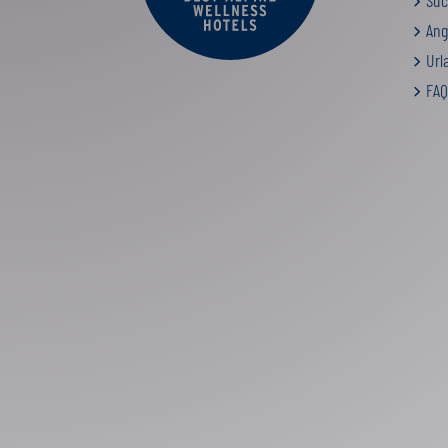
Suc
Ang
Urla
FAQ