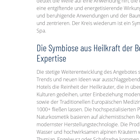
deutet die Welle auf eine Anwendung hin, die k
eine entgiftende und energetisierende Wirkung
und beruhigende Anwendungen und der Baum 
und zentrieren. Der Kreis wiederum ist ein Sy
Spa.
Die Symbiose aus Heilkraft der B
Expertise
Die stetige Weiterentwicklung des Angebotes s
Trends und neuen Ideen war ausschlaggebend d
Hotels die Reinheit der Heilkräuter, die in üb
Kulturen gedeihen, unter Einbeziehung modern
sowie der Traditionellen Europäischen Medizi
1000+ fließen lassen. Die hochspezialisierten 
Naturkosmetik basieren auf alchemistischen R
modernster Herstellungstechnologie. Die Prod
Wasser und hochwirksamen alpinen Kräutern w
Thymian, Engelwurz oder Schafgarbe kommen g