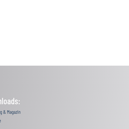
loads:
g & Magazin
e