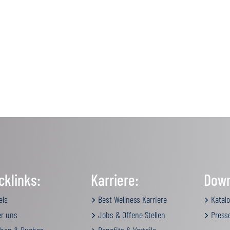
cklinks:
Karriere:
Down
els
Best Wellness Karriere
Katalo
r uns
Jobs & Offene Stellen
Press