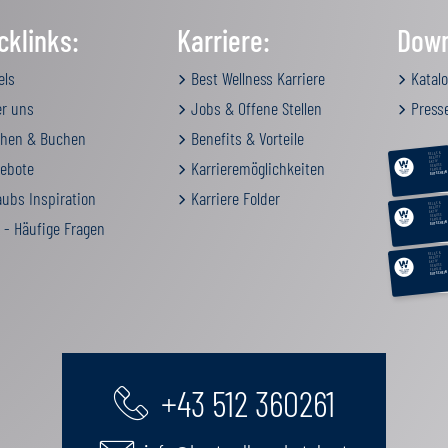
cklinks:
Karriere:
Down
els
Best Wellness Karriere
Katalo
r uns
Jobs & Offene Stellen
Press
hen & Buchen
Benefits & Vorteile
RELAX &
BEAUTY
ebote
Karrieremöglichkeiten
AKTIV
GENUSS
FAMILIE
GUTSCHEIN
ubs Inspiration
Karriere Folder
RELAX &
BEAUTY
AKTIV
GENUSS
FAMILIE
 - Häufige Fragen
GUTSCHEIN
RELAX &
BEAUTY
AKTIV
GENUSS
FAMILIE
GUTSCHEIN
+43 512 360261