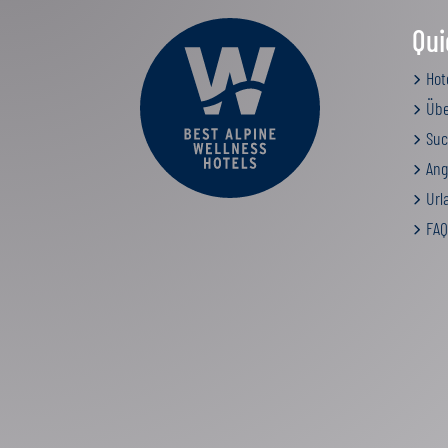
Qui
Hot
Übe
Suc
Ang
Urla
FAQ