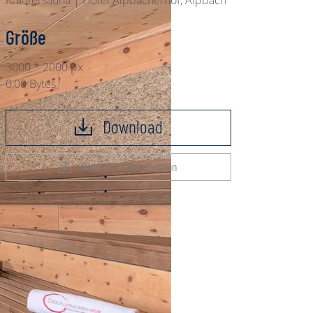
Kräutersauna | Hotel Alpbacherhof, Alpbach
Größe
3000 * 2000 px
0,00 Bytes
Download
Download Web-Version