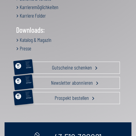
Karrieremöglichkeiten
Karriere Folder
Downloads:
Katalog & Magazin
Presse
RELAX &
BEAUTY
AKTIV
Gutscheine schenken
GENUSS
FAMILIE
GUTSCHEIN
RELAX &
BEAUTY
AKTIV
Newsletter abonnieren
GENUSS
FAMILIE
GUTSCHEIN
RELAX &
BEAUTY
AKTIV
Prospekt bestellen
GENUSS
FAMILIE
GUTSCHEIN