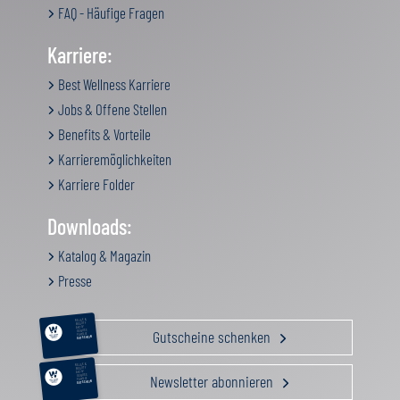
FAQ - Häufige Fragen
Karriere:
Best Wellness Karriere
Jobs & Offene Stellen
Benefits & Vorteile
Karrieremöglichkeiten
Karriere Folder
Downloads:
Katalog & Magazin
Presse
RELAX &
BEAUTY
AKTIV
Gutscheine schenken
GENUSS
FAMILIE
GUTSCHEIN
RELAX &
BEAUTY
AKTIV
Newsletter abonnieren
GENUSS
FAMILIE
GUTSCHEIN