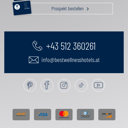
RELAX &
BEAUTY
AKTIV
Prospekt bestellen
GENUSS
FAMILIE
GUTSCHEIN
+43 512 360261
info@bestwellnesshotels.at