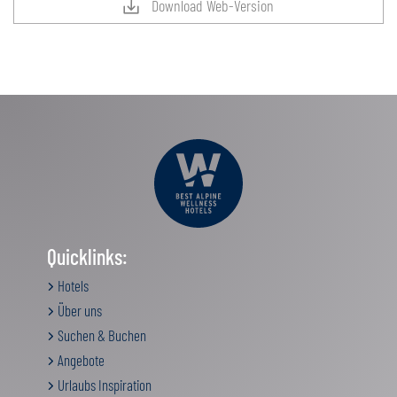
Download Web-Version
Quicklinks:
Hotels
Über uns
Suchen & Buchen
Angebote
Urlaubs Inspiration