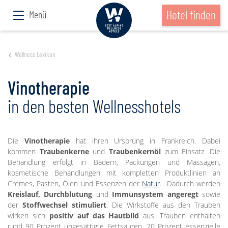
Hotel finden
Menü
Wellness Lexikon
Vinotherapie
in den besten Wellnesshotels
Die
Vinotherapie
hat ihren Ursprung in Frankreich. Dabei
kommen
Traubenkerne
und
Traubenkernöl
zum Einsatz. Die
Behandlung erfolgt in Bädern, Packungen und Massagen,
kosmetische Behandlungen mit kompletten Produktlinien an
Cremes, Pasten, Ölen und Essenzen der
Natur
. Dadurch werden
Kreislauf, Durchblutung
und
Immunsystem angeregt
sowie
der
Stoffwechsel stimuliert
. Die Wirkstoffe aus den Trauben
wirken sich
positiv auf das Hautbild
aus. Trauben enthalten
rund 90 Prozent ungesättigte Fettsäuren, 70 Prozent essenzielle