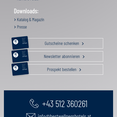
Downloads:
Katalog & Magazin
Presse
RELAX &
BEAUTY
AKTIV
Gutscheine schenken
GENUSS
FAMILIE
GUTSCHEIN
RELAX &
BEAUTY
AKTIV
Newsletter abonnieren
GENUSS
FAMILIE
GUTSCHEIN
RELAX &
BEAUTY
AKTIV
Prospekt bestellen
GENUSS
FAMILIE
GUTSCHEIN
+43 512 360261
info@bestwellnesshotels.at