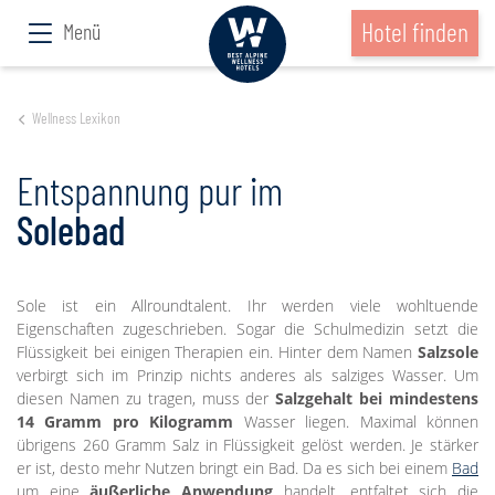
Hotel finden
Menü
Wellness Lexikon
Entspannung pur im
Solebad
Sole ist ein Allroundtalent. Ihr werden viele wohltuende
Eigenschaften zugeschrieben. Sogar die Schulmedizin setzt die
Flüssigkeit bei einigen Therapien ein. Hinter dem Namen
Salzsole
verbirgt sich im Prinzip nichts anderes als salziges Wasser. Um
diesen Namen zu tragen, muss der
Salzgehalt bei mindestens
14 Gramm pro Kilogramm
Wasser liegen. Maximal können
übrigens 260 Gramm Salz in Flüssigkeit gelöst werden. Je stärker
er ist, desto mehr Nutzen bringt ein Bad. Da es sich bei einem
Bad
um eine
äußerliche Anwendung
handelt, entfaltet sich die