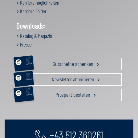
Karrieremöglichkeiten
Karriere Folder
Downloads:
Katalog & Magazin
Presse
RELAX &
BEAUTY
AKTIV
Gutscheine schenken
GENUSS
FAMILIE
GUTSCHEIN
RELAX &
BEAUTY
AKTIV
Newsletter abonnieren
GENUSS
FAMILIE
GUTSCHEIN
RELAX &
BEAUTY
AKTIV
Prospekt bestellen
GENUSS
FAMILIE
GUTSCHEIN
+43 512 360261