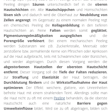
Peeling dringen
Säuren
unterschiedlich tief in die
oberen
Hautschichten
ein. Alte
Hautschüppchen
und Hornschichten
lösen sich
und dadurch wird die Oberhaut zur
Neubildung von
Zellen angeregt
. Im Gegensatz zu einem normalen Peeling regt
ein chemisches Peeling die
Kollagenbildung
in den tieferen
Hautschichten an. Feine
Falten
werden somit
geglättet
,
Pigmentunregelmäßigkeiten ausgeglichen
und die
Porengröße verfeinert
. Bei einem mechanischen Peeling
werden Substanzen wie z.B. Zuckerkristalle, Meersalz oder
zerstoßene bzw. zermahlende Kerne von Pfirsichen oder Aprikosen
auf die Haut aufgebracht, teils mit Schwämmchen oder Bürstchen,
und wieder abgetragen. Durch diesen Vorgang werden die
abgestorbenen Hautzellen der obersten Hautschicht
entfernt
. Dieser Vorgang soll die
Tiefe der Falten reduzieren
,
zur
Straffung
und
Elastizität
der Haut beitragen, die
Durchblutung fördern
und die
Wirkstoffaufnahme der Haut
optimieren
. Der Effekt: weichere, glattere, von Unreinheiten
befreite Haut mit einem strahlenden Teint. Allerdings sollte man
die Haut nicht zu oft mit einem
Peeling
behandeln, da die oberste
Hautschicht auch eine natürliche
Barriere gegen
Umwelteinflüsse
bildet. Wird sie zu oft abgetragen, bilden sich