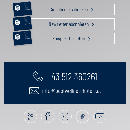
RELAX &
BEAUTY
AKTIV
Gutscheine schenken
GENUSS
FAMILIE
GUTSCHEIN
RELAX &
BEAUTY
AKTIV
Newsletter abonnieren
GENUSS
FAMILIE
GUTSCHEIN
RELAX &
BEAUTY
AKTIV
Prospekt bestellen
GENUSS
FAMILIE
GUTSCHEIN
+43 512 360261
info@bestwellnesshotels.at