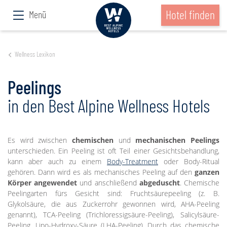
Hotel finden
Menü
Wellness Lexikon
Peelings
in den Best Alpine Wellness Hotels
Es wird zwischen
chemischen
und
mechanischen Peelings
unterschieden. Ein Peeling ist oft Teil einer Gesichtsbehandlung,
kann aber auch zu einem
Body-Treatment
oder Body-Ritual
gehören. Dann wird es als mechanisches Peeling auf den
ganzen
Körper angewendet
und anschließend
abgeduscht
. Chemische
Peelingarten fürs Gesicht sind: Fruchtsäurepeeling (z. B.
Glykolsäure, die aus Zuckerrohr gewonnen wird, AHA-Peeling
genannt), TCA-Peeling (Trichloressigsäure-Peeling), Salicylsäure-
Peeling, Lipo-Hydroxy-Säure (LHA-Peeling). Durch das chemische