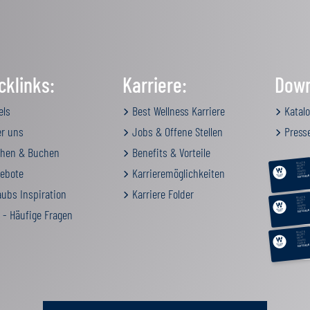
cklinks:
Karriere:
Down
els
Best Wellness Karriere
Katalo
r uns
Jobs & Offene Stellen
Press
hen & Buchen
Benefits & Vorteile
RELAX &
BEAUTY
ebote
Karrieremöglichkeiten
AKTIV
GENUSS
FAMILIE
GUTSCHEIN
ubs Inspiration
Karriere Folder
RELAX &
BEAUTY
AKTIV
GENUSS
FAMILIE
 - Häufige Fragen
GUTSCHEIN
RELAX &
BEAUTY
AKTIV
GENUSS
FAMILIE
GUTSCHEIN