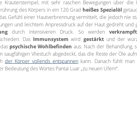
nte Kräuterstempel, mit sehr raschen Bewegungen über die 
Berührung des Körpers in ein 120 Grad
heißes Spezialöl
getauc
das Gefühl einer Hautverbrennung vermittelt, die jedoch nie s
ungen und leichtem Anpressdruck auf der Haut gedreht und ge
ung
durch intensiveren Druck. So werden
verkramp
eschieden. Das
Immunsystem
wird
gestärkt
und der würz
f das
psychische Wohlbefinden
aus. Nach der Behandlung, s
 saugfähigen Vliestuch abgedeckt, das die Reste der Öle aufn
ich
der Körper vollends entspannen
kann. Danach fühlt man 
er Bedeutung des Wortes Pantai Luar „zu neuen Ufern“.