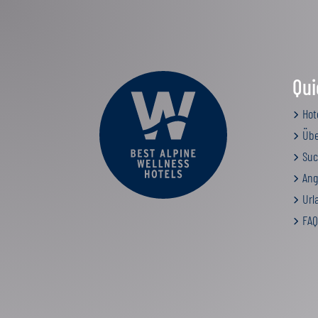
Qui
Hot
Übe
Suc
Ang
Urla
FAQ