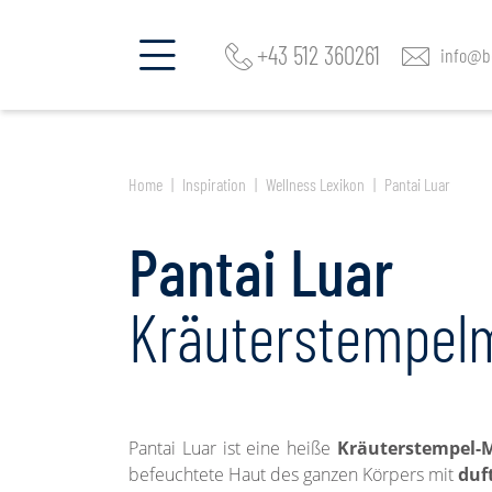
Fragen Sie mehrere Hotels an!
+43 512 360261
info@be
Home
Inspiration
Wellness Lexikon
Pantai Luar
Pantai Luar
Kräuterstempel
Pantai Luar ist eine heiße
Kräuterstempel-
befeuchtete Haut des ganzen Körpers mit
duf