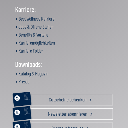
Karriere:
Best Wellness Karriere
Jobs & Offene Stellen
Benefits & Vorteile
Karrieremöglichkeiten
Karriere Folder
Downloads:
Katalog & Magazin
Presse
RELAX &
BEAUTY
AKTIV
Gutscheine schenken
GENUSS
FAMILIE
GUTSCHEIN
RELAX &
BEAUTY
AKTIV
Newsletter abonnieren
GENUSS
FAMILIE
GUTSCHEIN
RELAX &
BEAUTY
AKTIV
GENUSS
FAMILIE