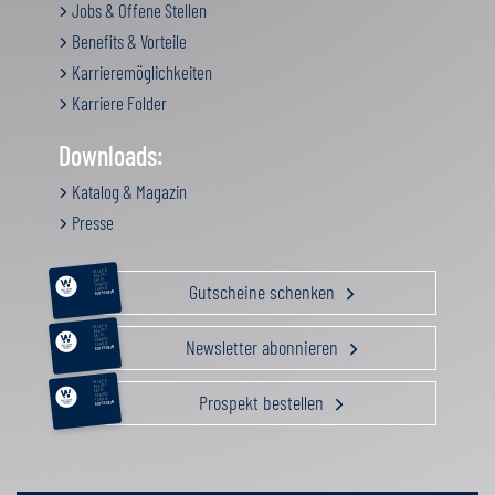
Jobs & Offene Stellen
Benefits & Vorteile
Karrieremöglichkeiten
Karriere Folder
Downloads:
Katalog & Magazin
Presse
RELAX &
BEAUTY
AKTIV
Gutscheine schenken
GENUSS
FAMILIE
GUTSCHEIN
RELAX &
BEAUTY
AKTIV
Newsletter abonnieren
GENUSS
FAMILIE
GUTSCHEIN
RELAX &
BEAUTY
AKTIV
Prospekt bestellen
GENUSS
FAMILIE
GUTSCHEIN