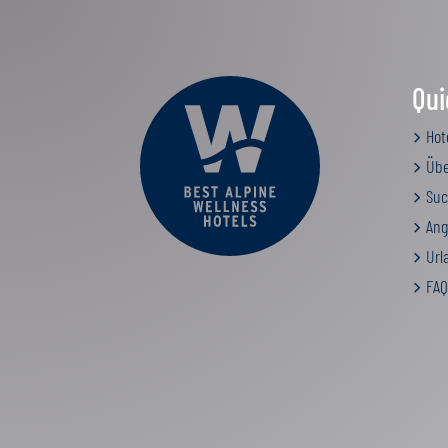
Qui
Hot
Übe
Suc
Ang
Urla
FAQ