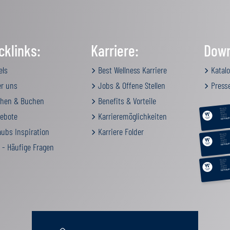
cklinks:
Karriere:
Down
els
Best Wellness Karriere
Katalo
r uns
Jobs & Offene Stellen
Press
hen & Buchen
Benefits & Vorteile
RELAX &
BEAUTY
ebote
Karrieremöglichkeiten
AKTIV
GENUSS
FAMILIE
GUTSCHEIN
ubs Inspiration
Karriere Folder
RELAX &
BEAUTY
AKTIV
GENUSS
FAMILIE
 - Häufige Fragen
GUTSCHEIN
RELAX &
BEAUTY
AKTIV
GENUSS
FAMILIE
GUTSCHEIN