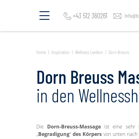
Fragen Sie mehrere Hotels an!
+43 512 360261
info@be
Home
Inspiration
Wellness Lexikon
Dorn Breuss
Dorn Breuss Ma
in den Wellnessh
Die
Dorn-Breuss-Massage
ist eine sehr 
„
Begradigung
“
des Körpers
von unten nach 