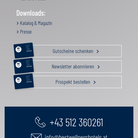
Downloads:
Katalog & Magazin
Presse
RELAX &
BEAUTY
AKTIV
Gutscheine schenken
GENUSS
FAMILIE
GUTSCHEIN
RELAX &
BEAUTY
AKTIV
Newsletter abonnieren
GENUSS
FAMILIE
GUTSCHEIN
RELAX &
BEAUTY
AKTIV
Prospekt bestellen
GENUSS
FAMILIE
GUTSCHEIN
+43 512 360261
info@bestwellnesshotels.at