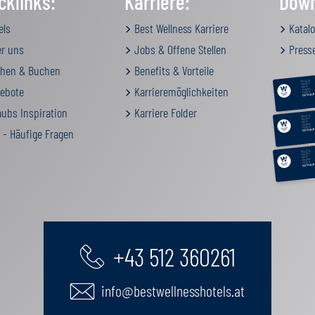
cklinks:
Karriere:
Down
els
Best Wellness Karriere
Katalo
r uns
Jobs & Offene Stellen
Press
hen & Buchen
Benefits & Vorteile
RELAX &
BEAUTY
ebote
Karrieremöglichkeiten
AKTIV
GENUSS
FAMILIE
GUTSCHEIN
ubs Inspiration
Karriere Folder
RELAX &
BEAUTY
AKTIV
GENUSS
FAMILIE
 - Häufige Fragen
GUTSCHEIN
RELAX &
BEAUTY
AKTIV
GENUSS
FAMILIE
GUTSCHEIN
+43 512 360261
info@bestwellnesshotels.at