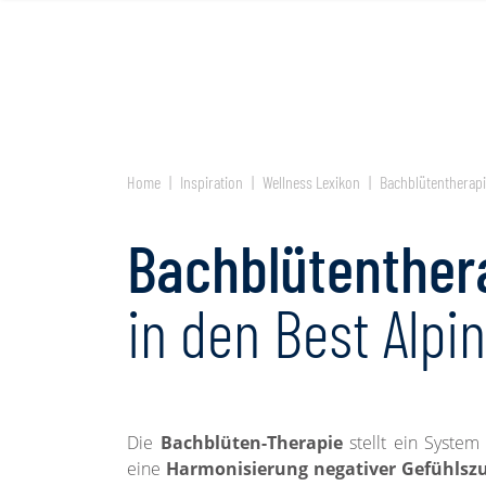
Fragen Sie mehrere Hotels an!
Home
Inspiration
Wellness Lexikon
Bachblütentherap
Bachblütenther
in den Best Alpi
Die
Bachblüten-Therapie
stellt ein Syste
eine
Harmonisierung negativer Gefühlsz