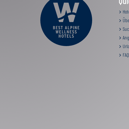
Qui
Hot
Übe
Suc
Ang
Urla
FAQ