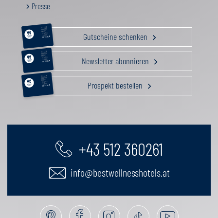
Presse
RELAX &
BEAUTY
AKTIV
Gutscheine schenken
GENUSS
FAMILIE
GUTSCHEIN
RELAX &
BEAUTY
AKTIV
Newsletter abonnieren
GENUSS
FAMILIE
GUTSCHEIN
RELAX &
BEAUTY
AKTIV
Prospekt bestellen
GENUSS
FAMILIE
GUTSCHEIN
+43 512 360261
info@bestwellnesshotels.at