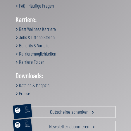
FAQ - Häufige Fragen
Karriere:
Best Wellness Karriere
Jobs & Offene Stellen
Benefits & Vorteile
Karrieremöglichkeiten
Karriere Folder
Downloads:
Katalog & Magazin
Presse
RELAX &
BEAUTY
AKTIV
Gutscheine schenken
GENUSS
FAMILIE
GUTSCHEIN
RELAX &
BEAUTY
AKTIV
Newsletter abonnieren
GENUSS
FAMILIE
GUTSCHEIN