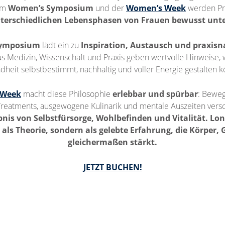
em
Women’s Symposium
und der
Women’s Week
werden Pr
nterschiedlichen Lebensphasen von Frauen bewusst unte
Symposium
lädt ein zu
Inspiration, Austausch und praxis
s Medizin, Wissenschaft und Praxis geben wertvolle Hinweise, 
heit selbstbestimmt, nachhaltig und voller Energie gestalten 
 Week
macht diese Philosophie
erlebbar und spürbar
: Beweg
Treatments, ausgewogene Kulinarik und mentale Auszeiten ver
bnis von Selbstfürsorge, Wohlbefinden und Vitalität. Lon
t als Theorie, sondern als gelebte Erfahrung, die Körper, 
gleichermaßen stärkt.
JETZT BUCHEN!