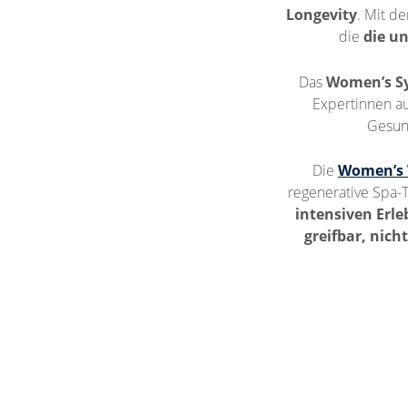
Longevity
. Mit d
die
die u
Das
Women’s 
Expertinnen au
Gesund
Die
Women’s
regenerative Spa-
intensiven Erle
greifbar, nich