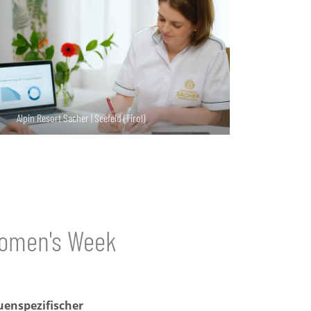
Alpin Resort Sacher | Seefeld (Tirol)
Women's Week
uenspezifischer