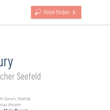
Hotel finden
ury
acher Seefeld
t darum, Vitalität,
Genau diesem