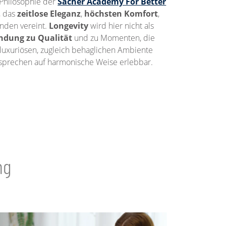
e Philosophie der
Sacher Academy For Better
, das
zeitlose Eleganz
,
höchsten Komfort
,
nden vereint.
Longevity
wird hier nicht als
dung zu Qualität
und zu Momenten, die
luxuriösen, zugleich behaglichen Ambiente
sprechen auf harmonische Weise erlebbar.
ng