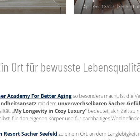
Alpin Resort Sacher | Seefeld (Tirol
in Ort für bewusste Lebensqualit
er Academy For Better Aging
so besonders macht, ist die V
undheitsansatz
mit dem
unverwechselbaren Sacher-Gefü
ität. „
My Longevity in Cozy Luxury
“ bedeutet, sich Zeit zu 
elbst, für den eigenen Körper und für nachhaltiges Wohlbefinde
n Resort Sacher Seefeld
zu einem Ort, an dem Langlebigkeit n