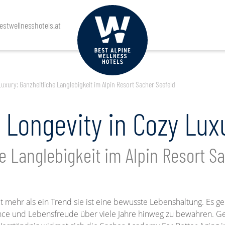
stwellnesshotels.at
Luxury: Ganzheitliche Langlebigkeit im Alpin Resort Sacher Seefeld
 Longevity in Cozy Lux
e Langlebigkeit im Alpin Resort S
it mehr als ein Trend sie ist eine bewusste Lebenshaltung. Es geh
nce und Lebensfreude über viele Jahre hinweg zu bewahren. 