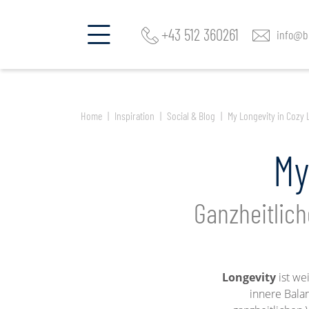
Fragen Sie mehrere Hotels an!
+43 512 360261
info@be
Home
Inspiration
Social & Blog
My Longevity in Cozy 
My
Ganzheitlich
Longevity
ist we
innere Bala