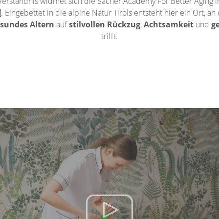
 Verständnis widmet sich die Sacher Academy For Better Aging 
d
. Eingebettet in die alpine Natur Tirols entsteht hier ein Ort, a
sundes Altern
auf
stilvollen Rückzug
,
Achtsamkeit
und
g
trifft.