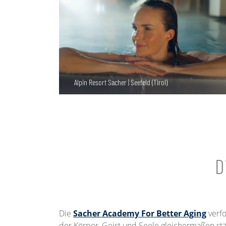
Alpin Resort Sacher | Seefeld (Tirol)
D
Die
Sacher Academy For Better Aging
verfo
der Körper, Geist und Seele gleichermaßen stä