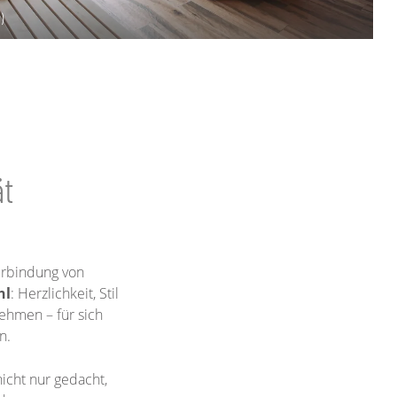
)
ät
erbindung von
hl
: Herzlichkeit, Stil
nehmen – für sich
n.
icht nur gedacht,