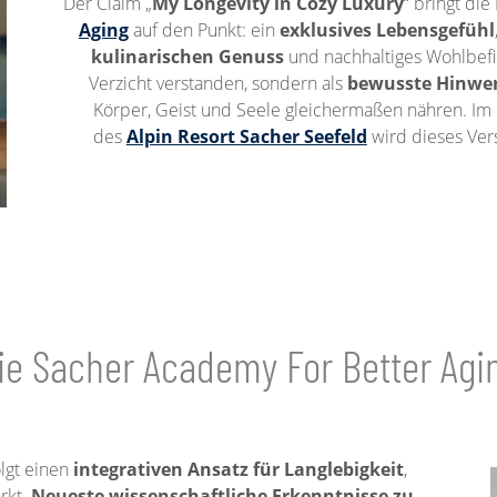
Der Claim „
My Longevity in Cozy Luxury
“ bringt di
Aging
auf den Punkt: ein
exklusives Lebensgefühl
kulinarischen Genuss
und nachhaltiges Wohlbefi
Verzicht verstanden, sondern als
bewusste Hinwen
Körper, Geist und Seele gleichermaßen nähren. Im 
des
Alpin Resort Sacher Seefeld
wird dieses Ver
ie Sacher Academy For Better Agi
lgt einen
integrativen Ansatz für Langlebigkeit
,
rkt.
Neueste wissenschaftliche Erkenntnisse zu