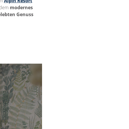
im
Alpin Resort
n dem
modernes
elebten Genuss