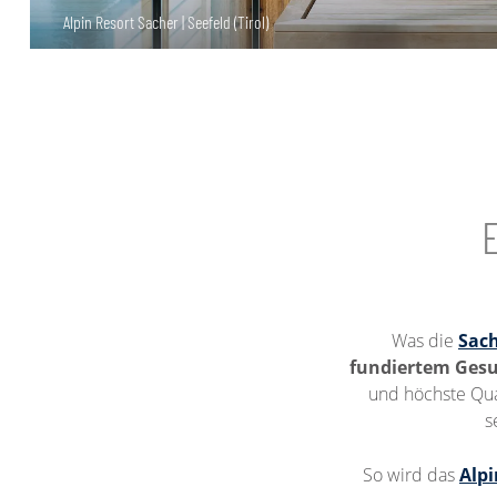
Alpin Resort Sacher | Seefeld (Tirol)
E
Was die
Sach
fundiertem Ges
und höchste Qual
s
So wird das
Alpi