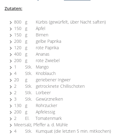
Zutaten:
800 g Kürbis (gewürfelt, über Nacht saften)
150 g Äpfel
150 g Birnen
200 g gelbe Paprika
120 g rote Paprika
400 g Ananas
200 g rote Zwiebel
1 Stk. Mango
4 Stk. Knoblauch
20 g geriebener Ingwer
2 Stk. getrocknete Chillischoten
2 Stk. Lorbeer
3 Stk. Gewürznelken
130 g Rohrzucker
200 g Apfelessig
2 El. Tomatenmark
Meersalz, Pfeffer a. d. Mühle
4 Stk. Kumquat (die letzten 5 min. mitkochen)