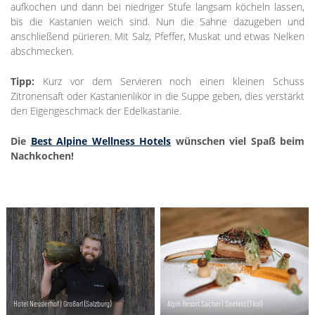
aufkochen und dann bei niedriger Stufe langsam köcheln lassen,
bis die Kastanien weich sind. Nun die Sahne dazugeben und
anschließend pürieren. Mit Salz, Pfeffer, Muskat und etwas Nelken
abschmecken.
Tipp:
Kurz vor dem Servieren noch einen kleinen Schuss
Zitronensaft oder Kastanienlikör in die Suppe geben, dies verstärkt
den Eigengeschmack der Edelkastanie.
Die
Best Alpine Wellness Hotels
wünschen viel Spaß beim
Nachkochen!
Hotel Nesslerhof | Großarl (Salzburg)
Alpin Resort Sacher | Seefeld (Tirol)