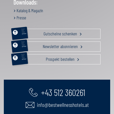
Downloads:
Katalog & Magazin
Presse
RELAX &
BEAUTY
AKTIV
Gutscheine schenken
GENUSS
FAMILIE
GUTSCHEIN
RELAX &
BEAUTY
AKTIV
Newsletter abonnieren
GENUSS
FAMILIE
GUTSCHEIN
RELAX &
BEAUTY
AKTIV
Prospekt bestellen
GENUSS
FAMILIE
GUTSCHEIN
+43 512 360261
info@bestwellnesshotels.at