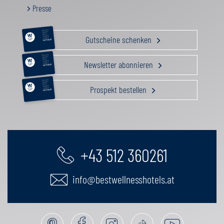
Presse
RELAX &
BEAUTY
AKTIV
Gutscheine schenken
GENUSS
FAMILIE
GUTSCHEIN
RELAX &
BEAUTY
AKTIV
Newsletter abonnieren
GENUSS
FAMILIE
GUTSCHEIN
RELAX &
BEAUTY
AKTIV
Prospekt bestellen
GENUSS
FAMILIE
GUTSCHEIN
+43 512 360261
info@bestwellnesshotels.at