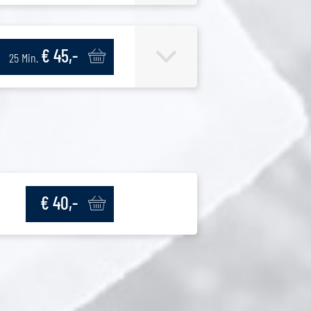
€ 45,-
25 Min.
€ 40,-