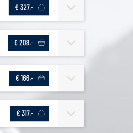
€ 327,-
€ 208,-
€ 166,-
€ 317,-