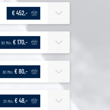
€ 452,-
€ 170,-
90 Min.
€ 80,-
60 Min.
€ 48,-
25 Min.